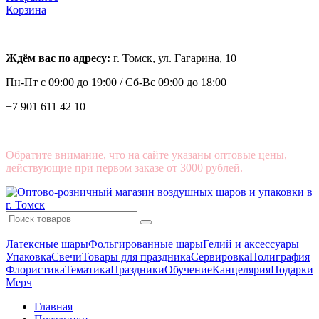
Корзина
Ждём вас по адресу:
г. Томск, ул. Гагарина, 10
Пн-Пт с
09:00 до 19:00 /
Сб-Вс 09:00 до 18:00
+7 901 611 42 10
Обратите внимание, что на сайте указаны оптовые цены,
действующие при первом заказе от 3000 рублей.
Латексные шары
Фольгированные шары
Гелий и аксессуары
Упаковка
Свечи
Товары для праздника
Сервировка
Полиграфия
Флористика
Тематика
Праздники
Обучение
Канцелярия
Подарки
Мерч
Главная