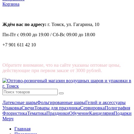
Корзина
Ждём вас по адресу:
г. Томск, ул. Гагарина, 10
Пн-Пт с
09:00 до 19:00 /
Сб-Вс 09:00 до 18:00
+7 901 611 42 10
Обратите внимание, что на сайте указаны оптовые цены,
действующие при первом заказе от 3000 рублей.
Латексные шары
Фольгированные шары
Гелий и аксессуары
Упаковка
Свечи
Товары для праздника
Сервировка
Полиграфия
Флористика
Тематика
Праздники
Обучение
Канцелярия
Подарки
Мерч
Главная