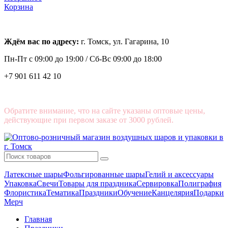
Корзина
Ждём вас по адресу:
г. Томск, ул. Гагарина, 10
Пн-Пт с
09:00 до 19:00 /
Сб-Вс 09:00 до 18:00
+7 901 611 42 10
Обратите внимание, что на сайте указаны оптовые цены,
действующие при первом заказе от 3000 рублей.
Латексные шары
Фольгированные шары
Гелий и аксессуары
Упаковка
Свечи
Товары для праздника
Сервировка
Полиграфия
Флористика
Тематика
Праздники
Обучение
Канцелярия
Подарки
Мерч
Главная