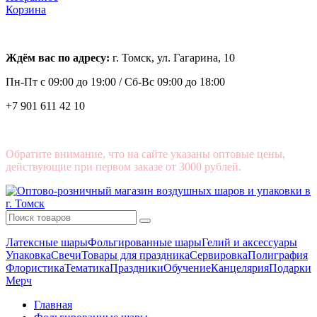
Корзина
Ждём вас по адресу:
г. Томск, ул. Гагарина, 10
Пн-Пт с
09:00 до 19:00 /
Сб-Вс 09:00 до 18:00
+7 901 611 42 10
Обратите внимание, что на сайте указаны оптовые цены,
действующие при первом заказе от 3000 рублей.
Латексные шары
Фольгированные шары
Гелий и аксессуары
Упаковка
Свечи
Товары для праздника
Сервировка
Полиграфия
Флористика
Тематика
Праздники
Обучение
Канцелярия
Подарки
Мерч
Главная