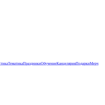
стика
Тематика
Праздники
Обучение
Канцелярия
Подарки
Мерч