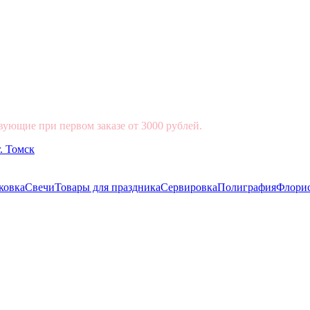
вующие при первом заказе от 3000 рублей.
ковка
Свечи
Товары для праздника
Сервировка
Полиграфия
Флори