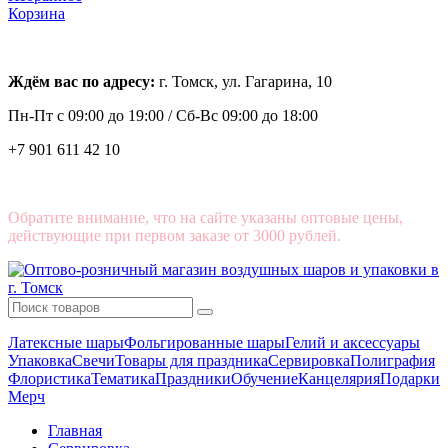
Корзина
Ждём вас по адресу:
г. Томск, ул. Гагарина, 10
Пн-Пт с
09:00 до 19:00 /
Сб-Вс 09:00 до 18:00
+7 901 611 42 10
Обратите внимание, что на сайте указаны оптовые цены,
действующие при первом заказе от 3000 рублей.
Латексные шары
Фольгированные шары
Гелий и аксессуары
Упаковка
Свечи
Товары для праздника
Сервировка
Полиграфия
Флористика
Тематика
Праздники
Обучение
Канцелярия
Подарки
Мерч
Главная