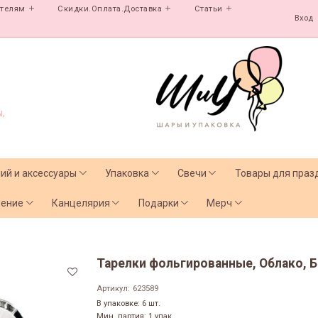
ателям
Скидки.Оплата.Доставка
Статьи
Вход
,
лий и аксессуары
Упаковка
Свечи
Товары для праз
чение
Канцелярия
Подарки
Мерч
Тарелки фольгированные, Облако, Бе
Артикул:
623589
В упаковке: 6 шт.
Мин. партия: 1 упак