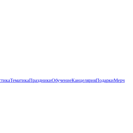
стика
Тематика
Праздники
Обучение
Канцелярия
Подарки
Мерч