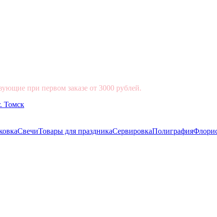
вующие при первом заказе от 3000 рублей.
ковка
Свечи
Товары для праздника
Сервировка
Полиграфия
Флори