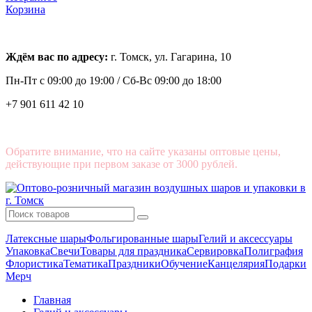
Корзина
Ждём вас по адресу:
г. Томск, ул. Гагарина, 10
Пн-Пт с
09:00 до 19:00 /
Сб-Вс 09:00 до 18:00
+7 901 611 42 10
Обратите внимание, что на сайте указаны оптовые цены,
действующие при первом заказе от 3000 рублей.
Латексные шары
Фольгированные шары
Гелий и аксессуары
Упаковка
Свечи
Товары для праздника
Сервировка
Полиграфия
Флористика
Тематика
Праздники
Обучение
Канцелярия
Подарки
Мерч
Главная