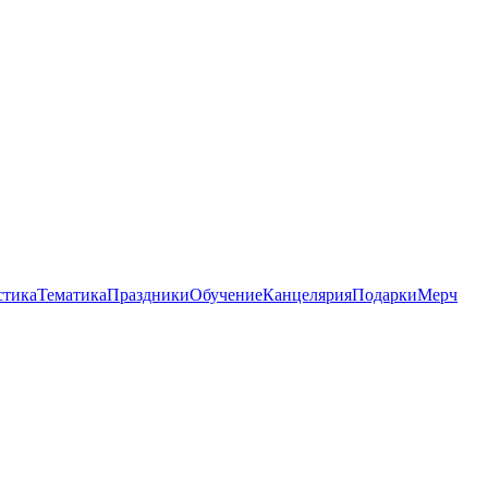
стика
Тематика
Праздники
Обучение
Канцелярия
Подарки
Мерч