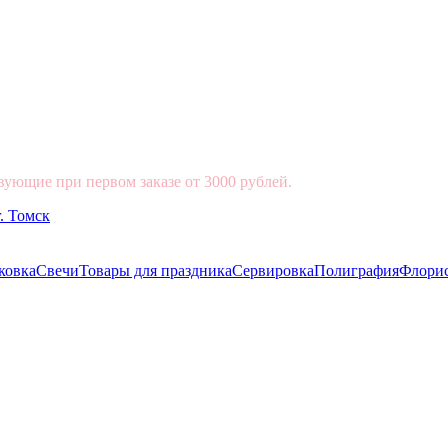
вующие при первом заказе от 3000 рублей.
ковка
Свечи
Товары для праздника
Сервировка
Полиграфия
Флори