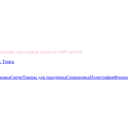
вующие при первом заказе от 3000 рублей.
ковка
Свечи
Товары для праздника
Сервировка
Полиграфия
Флори