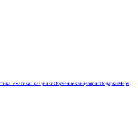
стика
Тематика
Праздники
Обучение
Канцелярия
Подарки
Мерч