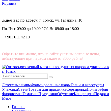
Корзина
Ждём вас по адресу:
г. Томск, ул. Гагарина, 10
Пн-Пт с
09:00 до 19:00 /
Сб-Вс 09:00 до 18:00
+7 901 611 42 10
Обратите внимание, что на сайте указаны оптовые цены,
действующие при первом заказе от 3000 рублей.
Латексные шары
Фольгированные шары
Гелий и аксессуары
Упаковка
Свечи
Товары для праздника
Сервировка
Полиграфия
Флористика
Тематика
Праздники
Обучение
Канцелярия
Подарки
Мерч
Главная