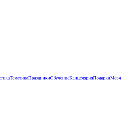
стика
Тематика
Праздники
Обучение
Канцелярия
Подарки
Мерч