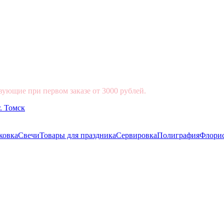
вующие при первом заказе от 3000 рублей.
ковка
Свечи
Товары для праздника
Сервировка
Полиграфия
Флори