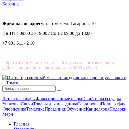
Корзина
Ждём вас по адресу:
г. Томск, ул. Гагарина, 10
Пн-Пт с
09:00 до 19:00 /
Сб-Вс 09:00 до 18:00
+7 901 611 42 10
Обратите внимание, что на сайте указаны оптовые цены,
действующие при первом заказе от 3000 рублей.
Латексные шары
Фольгированные шары
Гелий и аксессуары
Упаковка
Свечи
Товары для праздника
Сервировка
Полиграфия
Флористика
Тематика
Праздники
Обучение
Канцелярия
Подарки
Мерч
Главная