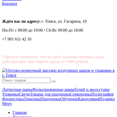
Корзина
Ждём вас по адресу:
г. Томск, ул. Гагарина, 10
Пн-Пт с
09:00 до 19:00 /
Сб-Вс 09:00 до 18:00
+7 901 611 42 10
Обратите внимание, что на сайте указаны оптовые цены,
действующие при первом заказе от 3000 рублей.
Латексные шары
Фольгированные шары
Гелий и аксессуары
Упаковка
Свечи
Товары для праздника
Сервировка
Полиграфия
Флористика
Тематика
Праздники
Обучение
Канцелярия
Подарки
Мерч
Главная