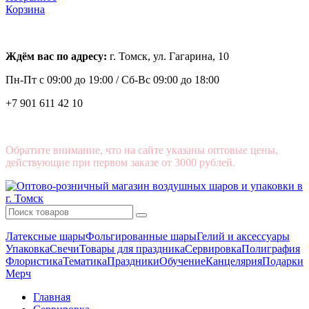
Корзина
Ждём вас по адресу:
г. Томск, ул. Гагарина, 10
Пн-Пт с
09:00 до 19:00 /
Сб-Вс 09:00 до 18:00
+7 901 611 42 10
Обратите внимание, что на сайте указаны оптовые цены,
действующие при первом заказе от 3000 рублей.
Латексные шары
Фольгированные шары
Гелий и аксессуары
Упаковка
Свечи
Товары для праздника
Сервировка
Полиграфия
Флористика
Тематика
Праздники
Обучение
Канцелярия
Подарки
Мерч
Главная