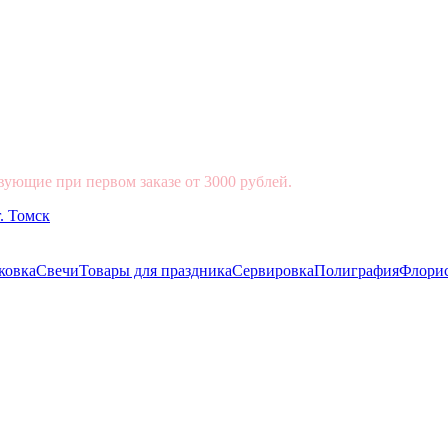
вующие при первом заказе от 3000 рублей.
ковка
Свечи
Товары для праздника
Сервировка
Полиграфия
Флори