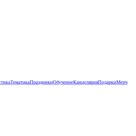
стика
Тематика
Праздники
Обучение
Канцелярия
Подарки
Мерч