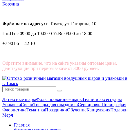
Корзина
Ждём вас по адресу:
г. Томск, ул. Гагарина, 10
Пн-Пт с
09:00 до 19:00 /
Сб-Вс 09:00 до 18:00
+7 901 611 42 10
Обратите внимание, что на сайте указаны оптовые цены,
действующие при первом заказе от 3000 рублей.
Латексные шары
Фольгированные шары
Гелий и аксессуары
Упаковка
Свечи
Товары для праздника
Сервировка
Полиграфия
Флористика
Тематика
Праздники
Обучение
Канцелярия
Подарки
Мерч
Главная