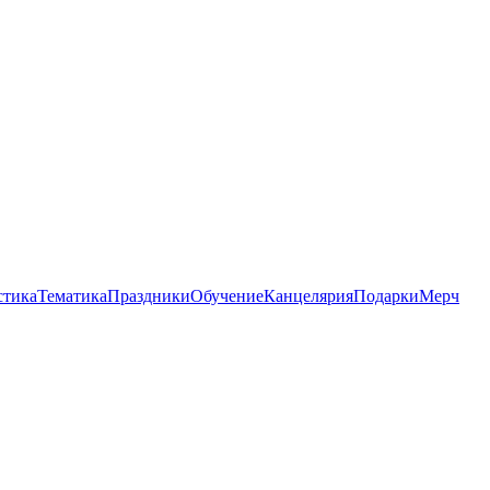
стика
Тематика
Праздники
Обучение
Канцелярия
Подарки
Мерч