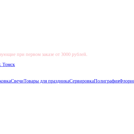
вующие при первом заказе от 3000 рублей.
ковка
Свечи
Товары для праздника
Сервировка
Полиграфия
Флори