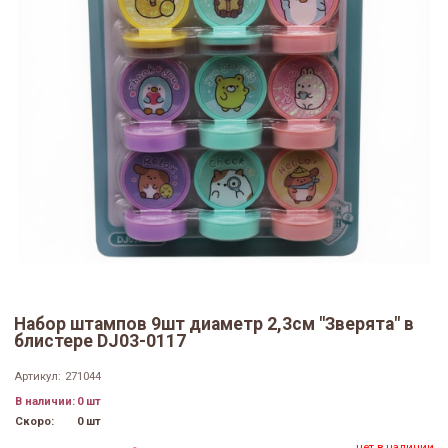
Набор штампов 9шт диаметр 2,3см "Зверята" в
блистере DJ03-0117
Артикул:
271044
В наличии:
0 шт
Скоро:
0 шт
нет в наличии