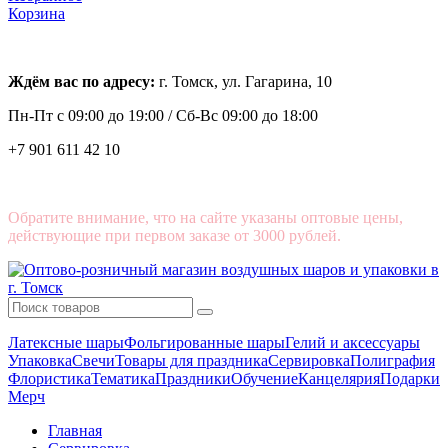
Корзина
Ждём вас по адресу:
г. Томск, ул. Гагарина, 10
Пн-Пт с
09:00 до 19:00 /
Сб-Вс 09:00 до 18:00
+7 901 611 42 10
Обратите внимание, что на сайте указаны оптовые цены,
действующие при первом заказе от 3000 рублей.
Латексные шары
Фольгированные шары
Гелий и аксессуары
Упаковка
Свечи
Товары для праздника
Сервировка
Полиграфия
Флористика
Тематика
Праздники
Обучение
Канцелярия
Подарки
Мерч
Главная