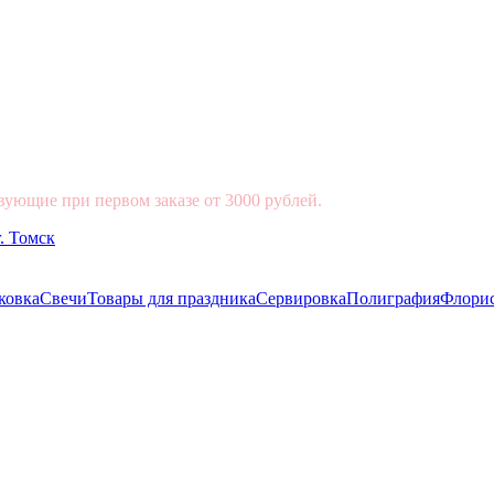
вующие при первом заказе от 3000 рублей.
ковка
Свечи
Товары для праздника
Сервировка
Полиграфия
Флори