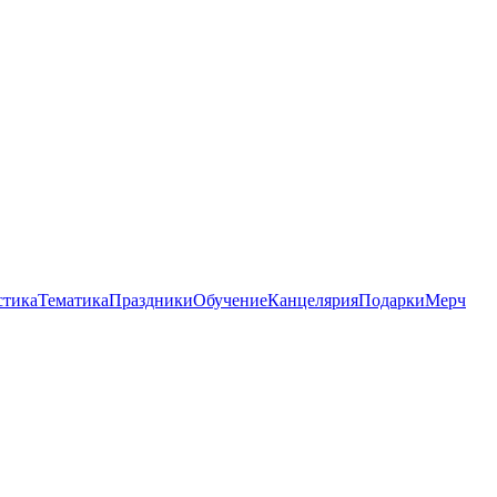
стика
Тематика
Праздники
Обучение
Канцелярия
Подарки
Мерч