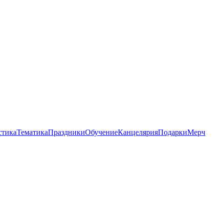
стика
Тематика
Праздники
Обучение
Канцелярия
Подарки
Мерч