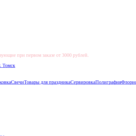
вующие при первом заказе от 3000 рублей.
ковка
Свечи
Товары для праздника
Сервировка
Полиграфия
Флори