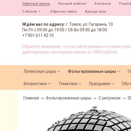
Личный кабинет
Контакты
Покуп
Обратный звонок
События
Обратная связь
Аренда зала
Ждём вас по адресу:
г. Томск, ул. Гагарина, 10
Пн-Пт с
09:00 до 19:00 /
Сб-Вс 09:00 до 18:00
+7 901 611 42 10
Обратите внимание, что на сайте указаны оптовые цены
действующие при первом заказе от 3000 рублей.
Латексные шары
Фольгированные шары
Г
Флористика
Тематика
Праздники
Обу
Главная
Фольгированные шары
С рисунком
3