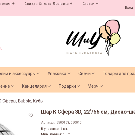
ателям
Скидки.Оплата.Доставка
Статьи
Вход
,
елий и аксессуары
Упаковка
Свечи
Товары для пра
чение
Канцелярия
Подарки
Мерч
D Сферы, Bubble, Кубы
Шар К Сфера 3D, 22''/56 см, Диско-ш
Артикул:
550013S, 550013
В упаковке: 1 шт.
Мин. партия: 1 шт