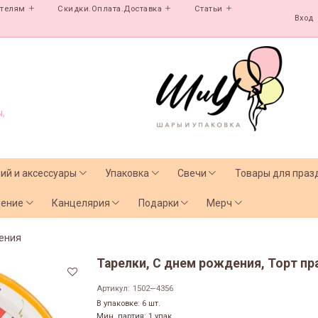
ателям
Скидки.Оплата.Доставка
Статьи
Вход
,
лий и аксессуары
Упаковка
Свечи
Товары для праз
чение
Канцелярия
Подарки
Мерч
ения
Тарелки, С днем рождения, Торт пра
Артикул:
1502—4356
В упаковке: 6 шт.
Мин. партия: 1 упак