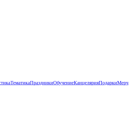
стика
Тематика
Праздники
Обучение
Канцелярия
Подарки
Мерч