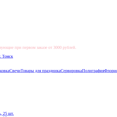
вующие при первом заказе от 3000 рублей.
ковка
Свечи
Товары для праздника
Сервировка
Полиграфия
Флори