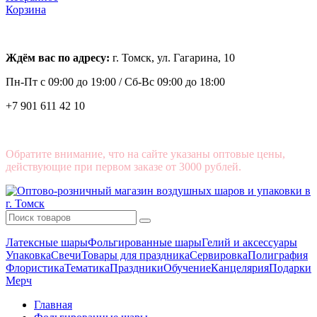
Корзина
Ждём вас по адресу:
г. Томск, ул. Гагарина, 10
Пн-Пт с
09:00 до 19:00 /
Сб-Вс 09:00 до 18:00
+7 901 611 42 10
Обратите внимание, что на сайте указаны оптовые цены,
действующие при первом заказе от 3000 рублей.
Латексные шары
Фольгированные шары
Гелий и аксессуары
Упаковка
Свечи
Товары для праздника
Сервировка
Полиграфия
Флористика
Тематика
Праздники
Обучение
Канцелярия
Подарки
Мерч
Главная