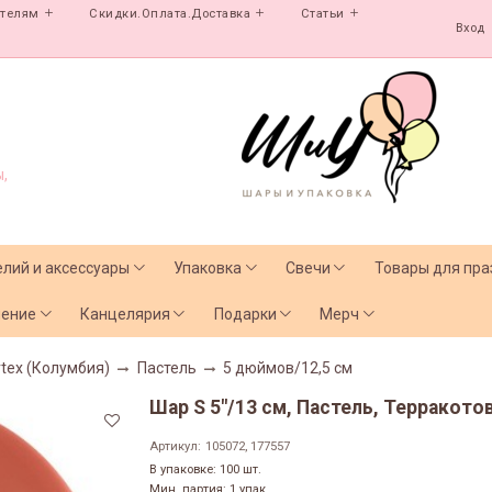
ателям
Скидки.Оплата.Доставка
Статьи
Вход
,
елий и аксессуары
Упаковка
Свечи
Товары для пра
чение
Канцелярия
Подарки
Мерч
tex (Колумбия)
Пастель
5 дюймов/12,5 см
Шар S 5"/13 см, Пастель, Терракотов
Артикул:
105072, 177557
В упаковке: 100 шт.
Мин. партия: 1 упак