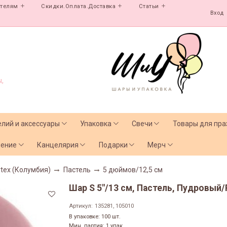
ателям
Скидки.Оплата.Доставка
Статьи
Вход
,
елий и аксессуары
Упаковка
Свечи
Товары для пра
чение
Канцелярия
Подарки
Мерч
tex (Колумбия)
Пастель
5 дюймов/12,5 см
Шар S 5"/13 см, Пастель, Пудровый/
Артикул:
135281, 105010
В упаковке: 100 шт.
Мин. партия: 1 упак