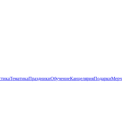
стика
Тематика
Праздники
Обучение
Канцелярия
Подарки
Мерч