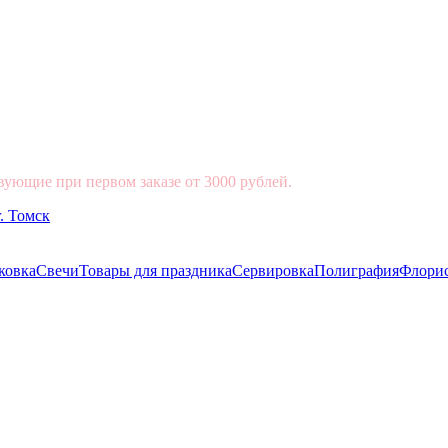
вующие при первом заказе от 3000 рублей.
ковка
Свечи
Товары для праздника
Сервировка
Полиграфия
Флори