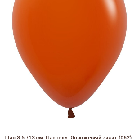
Шар S 5"/13 см, Пастель, Оранжевый закат (062),