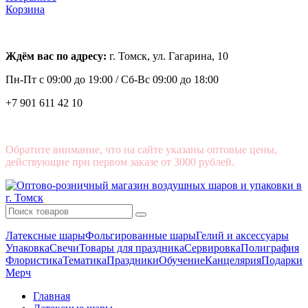
Корзина
Ждём вас по адресу:
г. Томск, ул. Гагарина, 10
Пн-Пт с
09:00 до 19:00 /
Сб-Вс 09:00 до 18:00
+7 901 611 42 10
Обратите внимание, что на сайте указаны оптовые цены,
действующие при первом заказе от 3000 рублей.
Латексные шары
Фольгированные шары
Гелий и аксессуары
Упаковка
Свечи
Товары для праздника
Сервировка
Полиграфия
Флористика
Тематика
Праздники
Обучение
Канцелярия
Подарки
Мерч
Главная