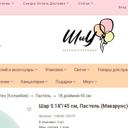
ателям
Скидки.Оплата.Доставка
Статьи
Вход
,
елий и аксессуары
Упаковка
Свечи
Товары для пра
чение
Канцелярия
Подарки
Мерч
tex (Колумбия)
Пастель
18 дюймов/45 см
Шар S 18''/45 см, Пастель (Макарунс)
Артикул:
118630, 155197
В упаковке: 5 шт.
Мин. партия: 1 упак