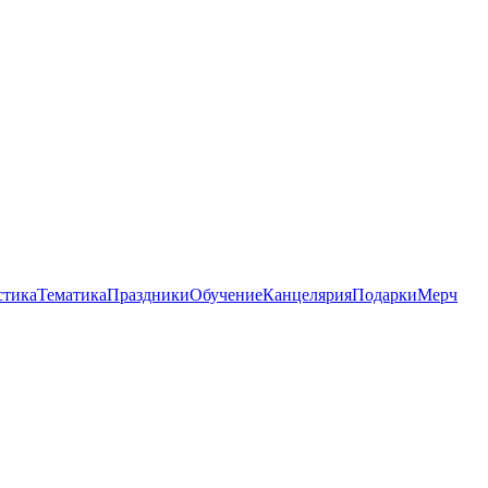
стика
Тематика
Праздники
Обучение
Канцелярия
Подарки
Мерч