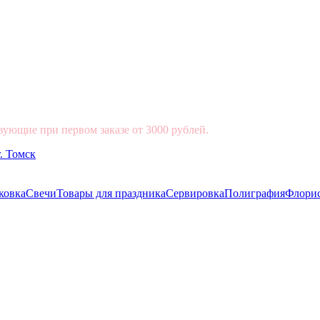
вующие при первом заказе от 3000 рублей.
ковка
Свечи
Товары для праздника
Сервировка
Полиграфия
Флори