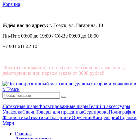
Корзина
Ждём вас по адресу:
г. Томск, ул. Гагарина, 10
Пн-Пт с
09:00 до 19:00 /
Сб-Вс 09:00 до 18:00
+7 901 611 42 10
Обратите внимание, что на сайте указаны оптовые цены,
действующие при первом заказе от 3000 рублей.
Латексные шары
Фольгированные шары
Гелий и аксессуары
Упаковка
Свечи
Товары для праздника
Сервировка
Полиграфия
Флористика
Тематика
Праздники
Обучение
Канцелярия
Подарки
Мерч
Главная