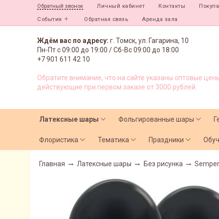
Личный кабинет
Контакты
Покуп
Обратный звонок
События
Обратная связь
Аренда зала
Ждём вас по адресу:
г. Томск, ул. Гагарина, 10
Пн-Пт с
09:00 до 19:00 /
Сб-Вс 09:00 до 18:00
+7 901 611 42 10
Обратите внимание, что на сайте указаны оптовые цены
действующие при первом заказе от 3000 рублей.
Латексные шары
Фольгированные шары
Г
Флористика
Тематика
Праздники
Обу
Главная
Латексные шары
Без рисунка
Semper