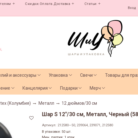
ателям
Скидки.Оплата.Доставка
Статьи
Вход
,
елий и аксессуары
Упаковка
Свечи
Товары для пра
чение
Канцелярия
Подарки
Мерч
tex (Колумбия)
Металл
12 дюймов/30 см
Шар S 12"/30 см, Металл, Черный (58
Артикул:
212580—50, 239064, 239071, 212580
В упаковке: 50 шт.
Мин. партия: 1 упак