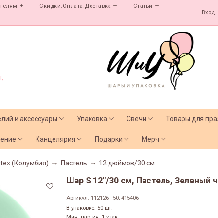
ателям
Скидки.Оплата.Доставка
Статьи
Вход
,
елий и аксессуары
Упаковка
Свечи
Товары для пра
чение
Канцелярия
Подарки
Мерч
tex (Колумбия)
Пастель
12 дюймов/30 см
Шар S 12"/30 см, Пастель, Зеленый ча
Артикул:
112126—50, 415406
В упаковке: 50 шт.
Мин. партия: 1 упак