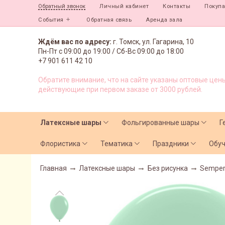
Личный кабинет
Контакты
Покуп
Обратный звонок
События
Обратная связь
Аренда зала
Ждём вас по адресу:
г. Томск, ул. Гагарина, 10
Пн-Пт с
09:00 до 19:00 /
Сб-Вс 09:00 до 18:00
+7 901 611 42 10
Обратите внимание, что на сайте указаны оптовые цены
действующие при первом заказе от 3000 рублей.
Латексные шары
Фольгированные шары
Г
Флористика
Тематика
Праздники
Обу
Главная
Латексные шары
Без рисунка
Semper