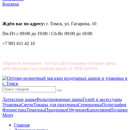
Корзина
Ждём вас по адресу:
г. Томск, ул. Гагарина, 10
Пн-Пт с
09:00 до 19:00 /
Сб-Вс 09:00 до 18:00
+7 901 611 42 10
Обратите внимание, что на сайте указаны оптовые цены,
действующие при первом заказе от 3000 рублей.
Латексные шары
Фольгированные шары
Гелий и аксессуары
Упаковка
Свечи
Товары для праздника
Сервировка
Полиграфия
Флористика
Тематика
Праздники
Обучение
Канцелярия
Подарки
Мерч
Главная