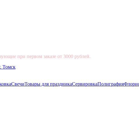
вующие при первом заказе от 3000 рублей.
ковка
Свечи
Товары для праздника
Сервировка
Полиграфия
Флори