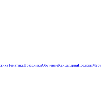
стика
Тематика
Праздники
Обучение
Канцелярия
Подарки
Мерч