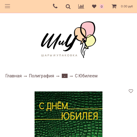
0.00 руб
0
Главная
Полиграфия
С Юбилеем
-