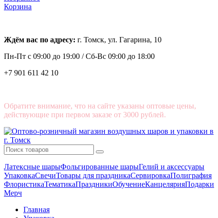
Корзина
Ждём вас по адресу:
г. Томск, ул. Гагарина, 10
Пн-Пт с
09:00 до 19:00 /
Сб-Вс 09:00 до 18:00
+7 901 611 42 10
Обратите внимание, что на сайте указаны оптовые цены,
действующие при первом заказе от 3000 рублей.
Латексные шары
Фольгированные шары
Гелий и аксессуары
Упаковка
Свечи
Товары для праздника
Сервировка
Полиграфия
Флористика
Тематика
Праздники
Обучение
Канцелярия
Подарки
Мерч
Главная