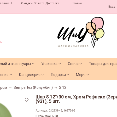
ателям
Скидки.Оплата.Доставка
Статьи
Вход
,
елий и аксессуары
Упаковка
Свечи
Товары для пра
чение
Канцелярия
Подарки
Мерч
Хром
Sempertex (Колумбия)
S 12
Шар S 12"/30 см, Хром Рефлекс (Зе
(931), 5 шт.
Артикул:
212931—5, 169736-5
В упаковке: 5 шт.