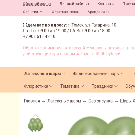
Личный кабинет
Контакты
Покуп
Обратный звонок
События
Обратная связь
Аренда зала
Ждём вас по адресу:
г. Томск, ул. Гагарина, 10
Пн-Пт с
09:00 до 19:00 /
Сб-Вс 09:00 до 18:00
+7 901 611 42 10
Обратите внимание, что на сайте указаны оптовые цены
действующие при первом заказе от 3000 рублей.
Латексные шары
Фольгированные шары
Г
Флористика
Тематика
Праздники
Обу
Главная
Латексные шары
Без рисунка
Шары 