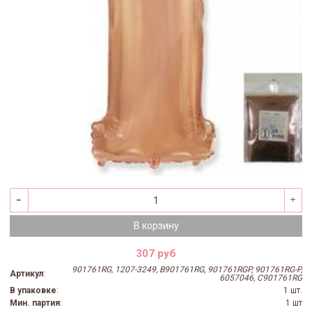
В корзину
307 руб
901761RG, 1207-3249, B901761RG, 901761RGP, 901761RG-P,
Артикул
:
6057046, C901761RG
В упаковке
:
1 шт.
Мин. партия
:
1 шт