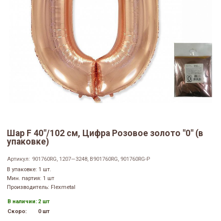
Шар F 40"/102 см, Цифра Розовое золото "0" (в
упаковке)
Артикул:
901760RG, 1207—3248, B901760RG, 901760RG-P
В упаковке: 1 шт.
Мин. партия: 1 шт
Производитель: Flexmetal
В наличии:
2 шт
Скоро:
0 шт