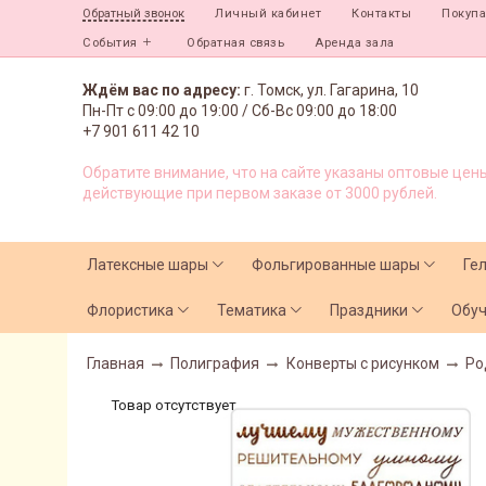
Личный кабинет
Контакты
Покуп
Обратный звонок
События
Обратная связь
Аренда зала
Ждём вас по адресу:
г. Томск, ул. Гагарина, 10
Пн-Пт с
09:00 до 19:00 /
Сб-Вс 09:00 до 18:00
+7 901 611 42 10
Обратите внимание, что на сайте указаны оптовые цены
действующие при первом заказе от 3000 рублей.
Латексные шары
Фольгированные шары
Ге
Флористика
Тематика
Праздники
Обу
Главная
Полиграфия
Конверты с рисунком
Ро
Товар отсутствует