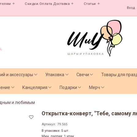
ателям
Скидки.Оплата.Доставка
Статьи
Вход
,
лий и аксессуары
Упаковка
Свечи
Товары для праз
чение
Канцелярия
Подарки
Мерч
дным и любимым
Открытка-конверт, "Тебе, самому лю
Артикул:
79.565
В упаковке: 5 шт.
Мин. партия: 1 упак