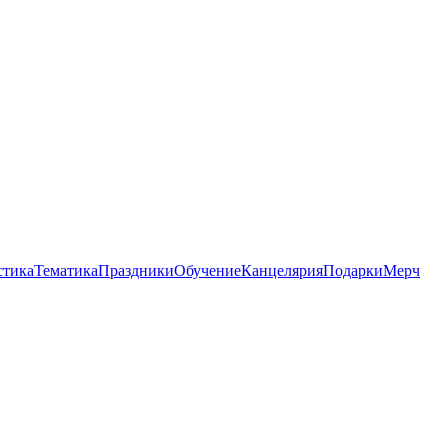
стика
Тематика
Праздники
Обучение
Канцелярия
Подарки
Мерч