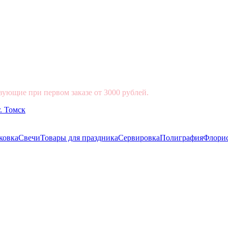
вующие при первом заказе от 3000 рублей.
ковка
Свечи
Товары для праздника
Сервировка
Полиграфия
Флори