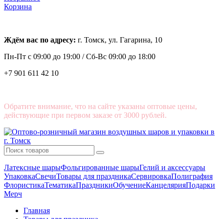
Корзина
Ждём вас по адресу:
г. Томск, ул. Гагарина, 10
Пн-Пт с
09:00 до 19:00 /
Сб-Вс 09:00 до 18:00
+7 901 611 42 10
Обратите внимание, что на сайте указаны оптовые цены,
действующие при первом заказе от 3000 рублей.
Латексные шары
Фольгированные шары
Гелий и аксессуары
Упаковка
Свечи
Товары для праздника
Сервировка
Полиграфия
Флористика
Тематика
Праздники
Обучение
Канцелярия
Подарки
Мерч
Главная