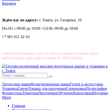
Корзина
Ждём вас по адресу:
г. Томск, ул. Гагарина, 10
Пн-Пт с
09:00 до 19:00 /
Сб-Вс 09:00 до 18:00
+7 901 611 42 10
Обратите внимание, что на сайте указаны оптовые цены,
действующие при первом заказе от 3000 рублей.
Латексные шары
Фольгированные шары
Гелий и аксессуары
Упаковка
Свечи
Товары для праздника
Сервировка
Полиграфия
Флористика
Тематика
Праздники
Обучение
Канцелярия
Подарки
Мерч
Главная