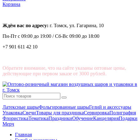
Корзина
Ждём вас по адресу:
г. Томск, ул. Гагарина, 10
Пн-Пт с
09:00 до 19:00 /
Сб-Вс 09:00 до 18:00
+7 901 611 42 10
Обратите внимание, что на сайте указаны оптовые цены,
действующие при первом заказе от 3000 рублей.
Латексные шары
Фольгированные шары
Гелий и аксессуары
Упаковка
Свечи
Товары для праздника
Сервировка
Полиграфия
Флористика
Тематика
Праздники
Обучение
Канцелярия
Подарки
Мерч
Главная