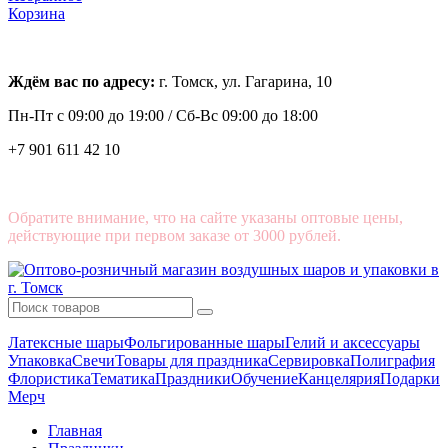
Корзина
Ждём вас по адресу:
г. Томск, ул. Гагарина, 10
Пн-Пт с
09:00 до 19:00 /
Сб-Вс 09:00 до 18:00
+7 901 611 42 10
Обратите внимание, что на сайте указаны оптовые цены,
действующие при первом заказе от 3000 рублей.
Латексные шары
Фольгированные шары
Гелий и аксессуары
Упаковка
Свечи
Товары для праздника
Сервировка
Полиграфия
Флористика
Тематика
Праздники
Обучение
Канцелярия
Подарки
Мерч
Главная