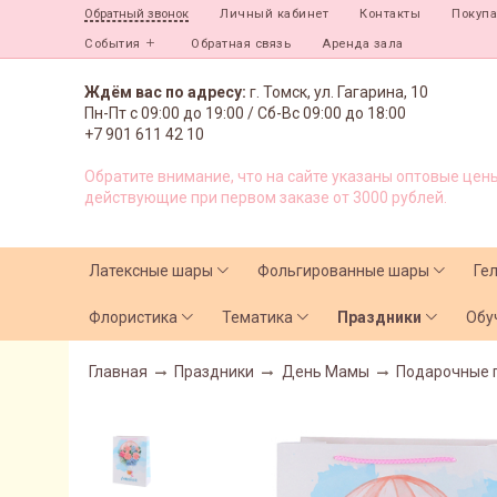
Личный кабинет
Контакты
Покуп
Обратный звонок
События
Обратная связь
Аренда зала
Ждём вас по адресу:
г. Томск, ул. Гагарина, 10
Пн-Пт с
09:00 до 19:00 /
Сб-Вс 09:00 до 18:00
+7 901 611 42 10
Обратите внимание, что на сайте указаны оптовые цены
действующие при первом заказе от 3000 рублей.
Латексные шары
Фольгированные шары
Ге
Флористика
Тематика
Праздники
Обу
Главная
Праздники
День Мамы
Подарочные 