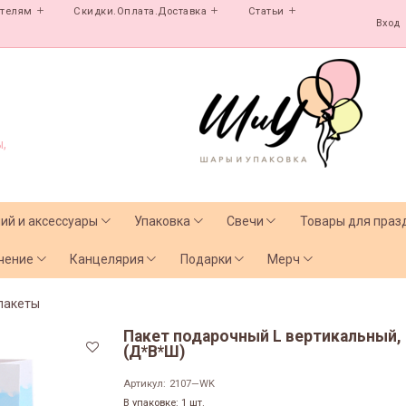
ателям
Скидки.Оплата.Доставка
Статьи
Вход
,
лий и аксессуары
Упаковка
Свечи
Товары для праз
чение
Канцелярия
Подарки
Мерч
пакеты
Пакет подарочный L вертикальный, 
(Д*В*Ш)
Артикул:
2107—WK
В упаковке: 1 шт.